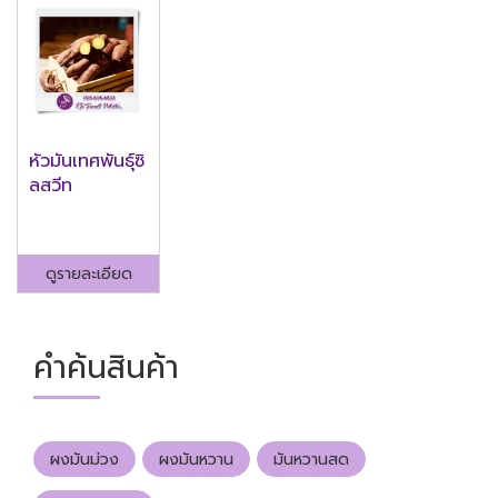
หัวมันเทศพันธุ์ซิ
ลสวีท
ดูรายละเอียด
คำค้นสินค้า
ผงมันม่วง
ผงมันหวาน
มันหวานสด